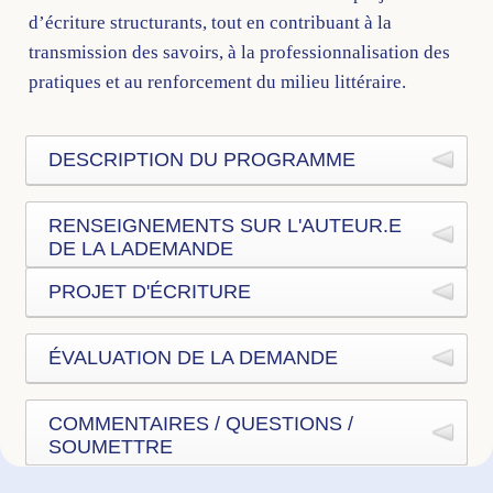
d’écriture structurants, tout en contribuant à la
transmission des savoirs, à la professionnalisation des
pratiques et au renforcement du milieu littéraire.
DESCRIPTION DU PROGRAMME
RENSEIGNEMENTS SUR L'AUTEUR.E
Le programme de lecture critique permet à un
DE LA LADEMANDE
membre de l'AAOF de soumettre un texte achevé qui
PROJET D'ÉCRITURE
Nom d'auteur ou d'autrice
*
sera lu, d'une façon critique, par un·e écrivain·e-
professionnel.le et dont le rôle est de fournir, sous
Le manuscrit que vous voulez proposer est-il
forme écrite, une critique constructive de l'oeuvre.
ÉVALUATION DE LA DEMANDE
Prénom
complet ?
*
OUI, sachant qu'il pourrait être modifié ou
Nom
amélioré
COMMENTAIRES / QUESTIONS /
L'AAOF examinera votre demande et vous
SOUMETTRE
NON, j'y travaille encore
Adresse
*
répondra dans un délai raisonnable.
Pour toute question ou information