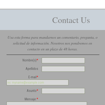
Contact Us
Usa esta forma para mandarnos un comentario, pregunta, o
solicitud de información. Nosotros nos pondremos en
contacto en un plazo de 48 horas.
Nombre(s)
*
Apellidos
E-mail
*
Asunto
*
Mensaje:
*